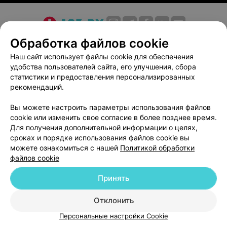
О проекте
Новости проекта
Размещение рекламы
Обработка файлов cookie
Медицинский маркетинг
Публичный договор
Наш сайт использует файлы cookie для обеспечения
удобства пользователей сайта, его улучшения, сбора
Пользовательское соглашение
Способы оплаты
статистики и предоставления персонализированных
Вакансии
Партнеры
рекомендаций.
Написать руководителю 103.by
Вы можете настроить параметры использования файлов
Написать в поддержку
cookie или изменить свое согласие в более позднее время.
Персональные настройки cookie
Для получения дополнительной информации о целях,
сроках и порядке использования файлов cookie вы
Обработка персональных данных
можете ознакомиться с нашей
Политикой обработки
файлов cookie
Принять
Отклонить
ВЫ ВЛАДЕЛЕЦ?
© 2026 ООО «Артокс Лаб», УНП 191700409
| 220012, Республика Беларусь,
Персональные настройки Cookie
г. Минск, улица Толбухина, 2, пом. 16 | help@103.by